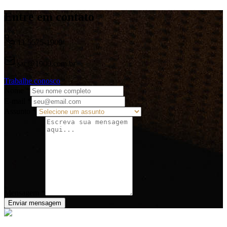
Entre em contato
11 5575-1900
sac@1900.com.br
Trabalhe conosco
Nome
*
E-mail
*
Assunto
*
Mensagem
*
Enviar mensagem